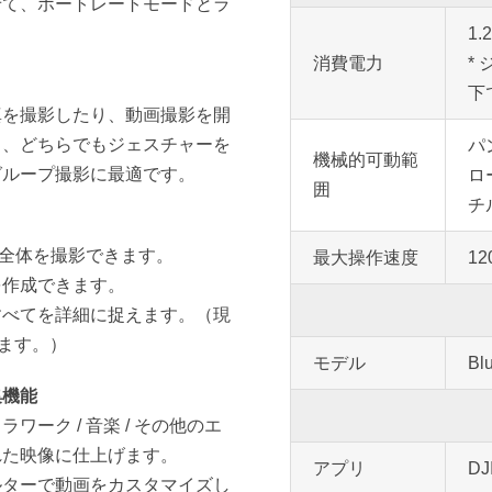
せて、ポートレートモードとラ
1.
消費電力
*
下
真を撮影したり、動画撮影を開
ラ、どちらでもジェスチャーを
パン
機械的可動範
グループ撮影に最適です。
ロー
囲
チル
ン全体を撮影できます。
最大操作速度
12
を作成できます。
すべてを詳細に捉えます。（現
ます。）
モデル
Bl
集機能
ーク / 音楽 / その他のエ
れた映像に仕上げます。
アプリ
DJ
ルターで動画をカスタマイズし