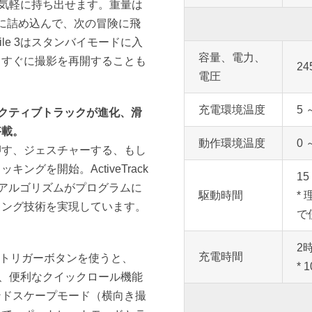
でも気軽に持ち出せます。重量は
クに詰め込んで、次の冒険に飛
le 3はスタンバイモードに入
容量、電力、
、すぐに撮影を再開することも
24
電圧
充電環境温度
5 
クティブトラックが進化、滑
搭載。
動作環境温度
0 
押す、ジェスチャーする、もし
グを開始。ActiveTrack
1
ンアルゴリズムがプログラムに
駆動時間
*
キング技術を実現しています。
で
2
充電時間
トリガーボタンを使うと、
*
また、便利なクイックロール機能
ンドスケープモード（横向き撮