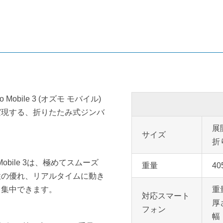
bile 3 (オズモ モバイル)
実現する、折りたたみ式ジンバ
展開
サイズ
折り
bile 3は、極めてスムーズ
重量
40
性の優れ、リアルタイムに動き
と集中できます。
重量
対応スマート
厚さ
フォン
幅：