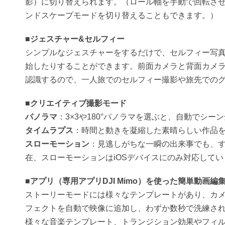
影）に切り替えられます。（ロール軸を手動で回転さ
ンドスケープモードを切り替えることもできます。）
■ジェスチャー&セルフィー
シンプルなジェスチャーをするだけで、セルフィー写
始したりすることができます。前面カメラと背面カメ
認識するので、一人旅でのセルフィー撮影や旅先での
■クリエイティブ撮影モード
パノラマ
：3×3や180°パノラマを選ぶと、自動でシー
タイムラプス
：時間と動きを凝縮した素晴らしい作品
スローモーション
：見逃しがちな一瞬の出来事でも、
在、スローモーションはiOSデバイスにのみ対応してい
■アプリ（専用アプリDJI Mimo）を使った簡単動画編
ストーリーモードには様々なテンプレートがあり、カメラワ
フェクトを自動で映像に追加し、わずか数秒で洗練さ
様々な音楽テンプレート、トランジション効果やフィ