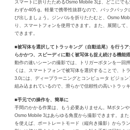
スマートに折りたためるOsmo Mobile 3は、どこに
わずか405 g。軽量で携帯性抜群なので、バックパッ
び出しましょう。ジンバルを折りたたむと、Osmo Mobi
り、スマートフォンを使用できます。また、展開して
できます。
■被写体を選択してトラッキング（自動追尾）を行うア
らかかつ、スピーディに動く被写体も捉え続ける機能
動作の速いシーンの撮影では、トリガーボタンを一回
くは、スマートフォンで被写体を選択することで、トラッキン
3.0には、ディープラーニングとコンピュータ ビジョ
組み込まれているので、滑らかで信頼性の高いトラッ
■手元での操作を、簡単に
手間のかかる作業は、もう必要ありません。Mボタンや
Osmo Mobile 3はあらゆる角度から撮影できます。
を使えば、ポートレートモード（縦向き撮影）からラ