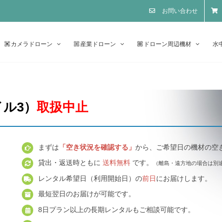
お問い合わせ
カメラドローン
産業ドローン
ドローン周辺機材
水
バイル3）
取扱中止
まずは
「空き状況を確認する」
から、ご希望日の機材の空
貸出・返送時ともに
送料無料
です。
（離島・遠方地の場合は別
レンタル希望日（利用開始日）の
前日
にお届けします。
最短翌日のお届けが可能です。
8日プラン以上の長期レンタルもご相談可能です。