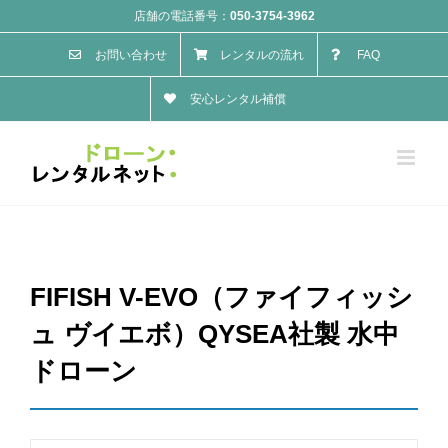
Skip
店舗の電話番号：
050-3754-3962
to
お問い合わせ
レンタルの流れ
FAQ
content
安心レンタル補償
FIFISH V-EVO（ファイフィッシ
ュ ヴイエボ）QYSEA社製 水中
ドローン