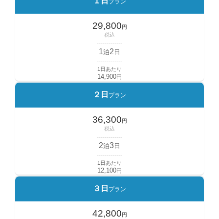
１日
プラン
29,800
円
税込
-------------
1
2
泊
日
-------------
1日あたり
14,900
円
２日
プラン
36,300
円
税込
-------------
2
3
泊
日
-------------
1日あたり
12,100
円
３日
プラン
42,800
円