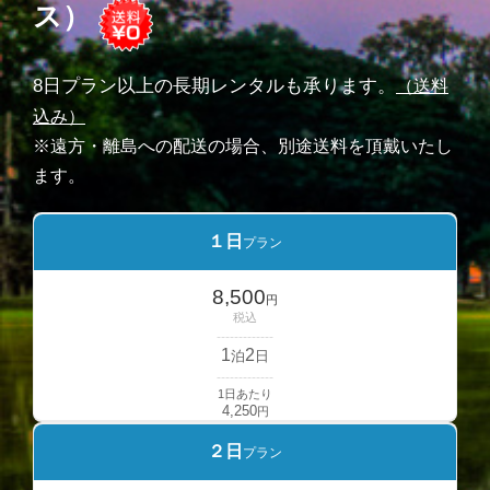
ス）
8日プラン以上の長期レンタルも承ります。
（送料
込み）
※遠方・離島への配送の場合、別途送料を頂戴いたし
ます。
１日
プラン
8,500
円
税込
-------------
1
2
泊
日
-------------
1日あたり
4,250
円
２日
プラン