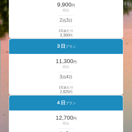
9,900
円
税込
-------------
2
3
泊
日
-------------
1日あたり
3,300
円
３日
プラン
11,300
円
税込
-------------
3
4
泊
日
-------------
1日あたり
2,825
円
４日
プラン
12,700
円
税込
-------------