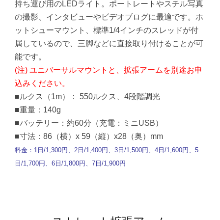
持ち運び用のLEDライト。ポートレートやスチル写真
の撮影、インタビューやビデオブログに最適です。ホ
ットシューマウント、標準1/4インチのスレッドが付
属しているので、三脚などに直接取り付けることが可
能です。
(注) ユニバーサルマウントと、拡張アームを別途お申
込みください。
■ルクス（1m）： 550ルクス、4段階調光
■重量：140g
■バッテリー：約60分（充電：ミニUSB）
■寸法：86（横）x 59（縦）x28（奥）mm
料金：1日/1,300円、2日/1,400円、3日/1,500円、4日/1,600円、5
日/1,700円、6日/1,800円、7日/1,900円