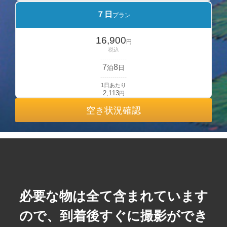
７日
プラン
16,900
円
税込
-------------
7
8
泊
日
-------------
1日あたり
2,113
円
空き状況確認
必要な物は全て含まれています
ので、到着後すぐに撮影ができ