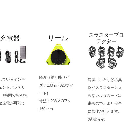
スラスタープロ
充電器
リール
テクター
限度収納可能サイ
しているインテ
海藻、小石などの異
ズ：100 m (328フィ
ェントバッテリ
物がスラスターに入
ート)
、1時間で約90％
らないようガード出
寸法：238 x 207 x
速充電が可能で
来るので、より安全
160 mm
に操作が行えます。
(装着済み)