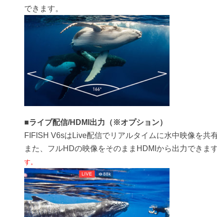
できます。
■ライブ配信/HDMI出力（※オプション）
FIFISH V6sはLive配信でリアルタイムに水中映像を
また、フルHDの映像をそのままHDMIから出力できま
す。