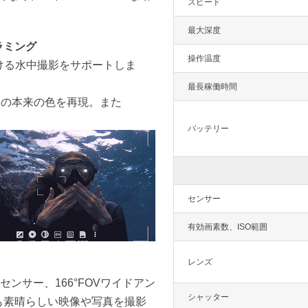
スピード
最大深度
ラミング
操作温度
おける水中撮影をサポートしま
最長稼働時間
中の本来の色を再現。また
。
バッテリー
センサー
有効画素数、ISO範囲
レンズ
Sセンサー、166°FOVワイドアン
シャッター
でも素晴らしい映像や写真を撮影