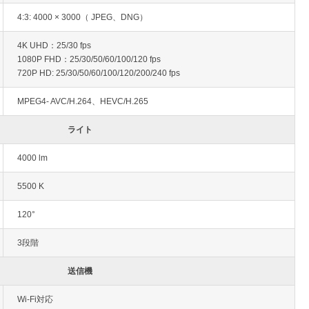
4:3: 4000 × 3000（ JPEG、DNG）
4K UHD：25/30 fps
1080P FHD：25/30/50/60/100/120 fps
720P HD: 25/30/50/60/100/120/200/240 fps
MPEG4- AVC/H.264、HEVC/H.265
ライト
4000 lm
5500 K
120°
3段階
送信機
Wi-Fi対応