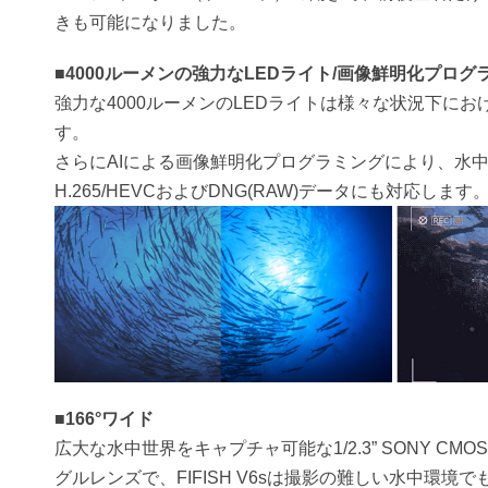
きも可能になりました。
■4000ルーメンの強力なLEDライト/画像鮮明化プログ
強力な4000ルーメンのLEDライトは様々な状況下に
す。
さらにAIによる画像鮮明化プログラミングにより、水
H.265/HEVCおよびDNG(RAW)データにも対応します
■166°ワイド
広大な水中世界をキャプチャ可能な1/2.3” SONY CMO
グルレンズで、FIFISH V6sは撮影の難しい水中環境