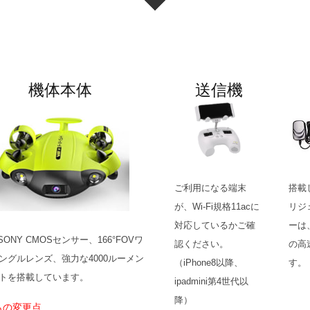
機体本体
送信機
ご利用になる端末
搭載
が、Wi-Fi規格11acに
リジ
対応しているかご確
ーは
3” SONY CMOSセンサー、166°FOVワ
認ください。
の高
ングルレンズ、強力な4000ルーメン
（iPhone8以降、
す。
トを搭載しています。
ipadmini第4世代以
降）
らの変更点