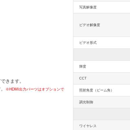
写真解像度
ビデオ解像度
ビデオ形式
輝度
CCT
共有できます。
す。
※HDMI出力パーツはオプションで
照射角度（ビーム角）
調光制御
ワイヤレス