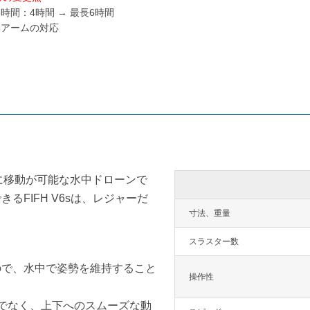
時間：4時間 → 最長6時間
動アームの対応
下に移動が可能な水中ドローンで
FIFH V6sは、レジャーだ
寸法、重量
スラスター数
ので、水中で姿勢を維持すること
操作性
でなく、上下へのスムーズな動