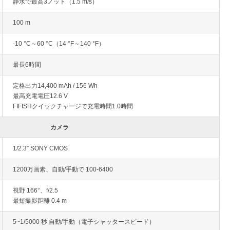
静水で最高3ノット（1.5 m/s）
100 m
-10 °C～60 °C（14 °F～140 °F）
最長6時間
定格出力14,400 mAh / 156 Wh
最高充電電圧12.6 V
FIFISHクイックチャージで充電時間1.0時間
カメラ
1/2.3” SONY CMOS
1200万画素、自動/手動で 100-6400
視野 166°、f/2.5
最短撮影距離 0.4 m
5~1/5000 秒 自動/手動（電子シャッタースピード）