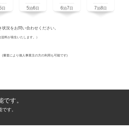
------
-------------
-------------
-------------
5
5
6
6
7
7
8
日
泊
日
泊
日
泊
日
き状況をお問い合わせください。
途送料が発生いたします。）
。
(審査により個人事業主の方の利用も可能です)
能です。
能です。