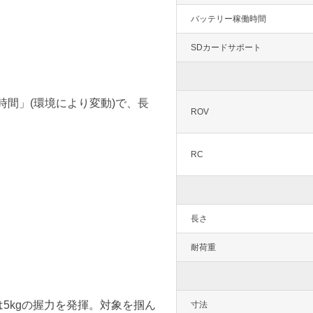
バッテリー稼働時間
SDカードサポート
時間」(環境により変動)で、長
ROV
RC
長さ
耐荷重
ムは5kgの握力を発揮。対象を掴ん
寸法