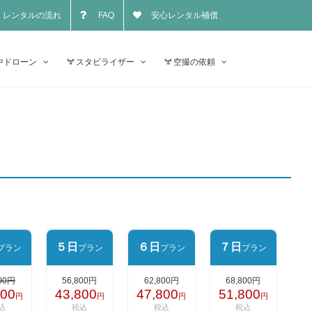
レンタルの流れ
FAQ
安心レンタル補償
中ドローン
スタビライザー
空撮の依頼
５日
６日
７日
プラン
プラン
プラン
プラン
00
円
56,800
円
62,800
円
68,800
円
800
43,800
47,800
51,800
円
円
円
円
込
税込
税込
税込