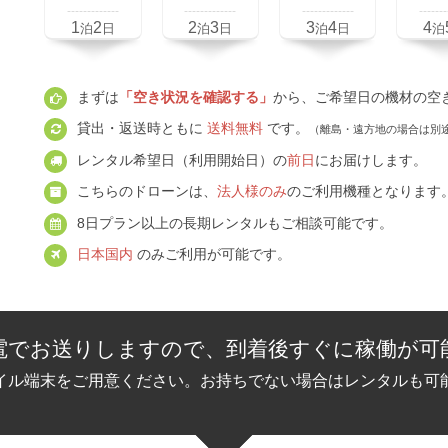
-------------
-------------
-------------
-------
1
2
2
3
3
4
4
泊
日
泊
日
泊
日
泊
まずは
「空き状況を確認する」
から、ご希望日の機材の空
貸出・返送時ともに
送料無料
です。
（離島・遠方地の場合は別
レンタル希望日（利用開始日）の
前日
にお届けします。
こちらのドローンは、
法人様のみ
のご利用機種となります
8日プラン以上の長期レンタルもご相談可能です。
日本国内
のみご利用が可能です。
電でお送りしますので、到着後すぐに稼働が可
イル端末をご用意ください。お持ちでない場合はレンタルも可