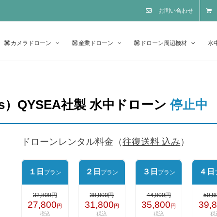
お問い合わせ
カメラドローン
産業ドローン
ドローン周辺機材
水
V6s）QYSEA社製 水中ドローン
停止中
ドローンレンタル料金（
往復送料 込み
）
１日
２日
３日
４日
プラン
プラン
プラン
32,800
円
38,800円
44,800
円
50,8
27,800
31,800
35,800
39,
円
円
円
税込
税込
税込
税