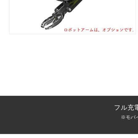
フル充
※モバ