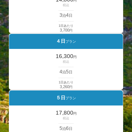
円
税込
-------------
3
4
泊
日
-------------
1日あたり
3,700
円
４日
プラン
16,300
円
税込
-------------
4
5
泊
日
-------------
1日あたり
3,260
円
５日
プラン
17,800
円
税込
-------------
5
6
泊
日