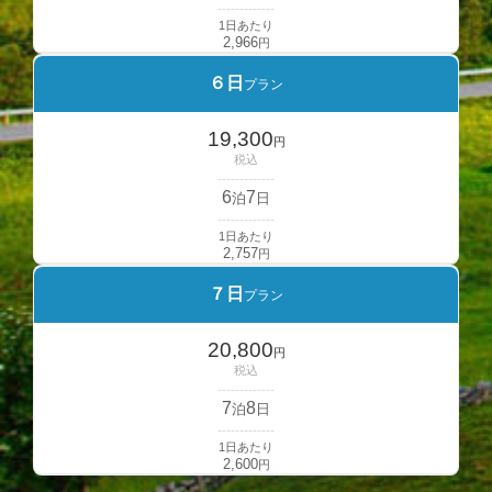
-------------
1日あたり
2,966
円
６日
プラン
19,300
円
税込
-------------
6
7
泊
日
-------------
1日あたり
2,757
円
７日
プラン
20,800
円
税込
-------------
7
8
泊
日
-------------
1日あたり
2,600
円