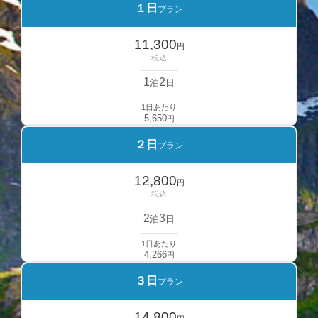
１日
プラン
11,300
円
税込
-------------
1
2
泊
日
-------------
1日あたり
5,650
円
２日
プラン
12,800
円
税込
-------------
2
3
泊
日
-------------
1日あたり
4,266
円
３日
プラン
14,800