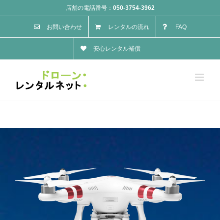
Skip
店舗の電話番号：
050-3754-3962
to
お問い合わせ
レンタルの流れ
FAQ
content
安心レンタル補償