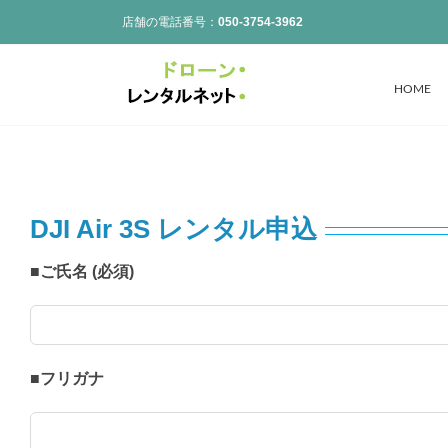
Skip
店舗の電話番号：
050-3754-3962
to
content
HOME
DJI Air 3S レンタル申込
■ご氏名 (必須)
■フリガナ