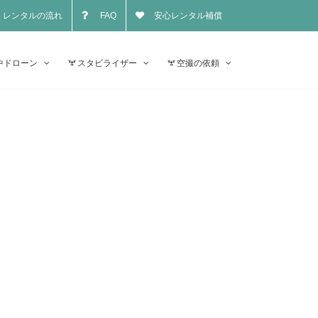
レンタルの流れ
FAQ
安心レンタル補償
中ドローン
スタビライザー
空撮の依頼